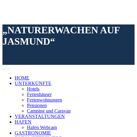
„NATURERWACHEN AUF
JASMUND“
HOME
UNTERKÜNFTE
Hotels
Ferienhäuser
Ferienwohnungen
Pensionen
Camping und Caravan
VERANSTALTUNGEN
HAFEN
Hafen Webcam
GASTRONOMIE