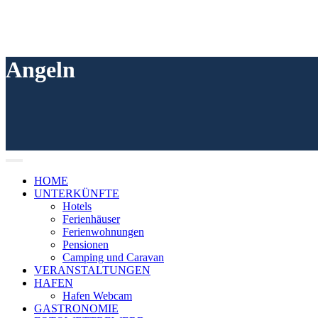
Angeln
HOME
UNTERKÜNFTE
Hotels
Ferienhäuser
Ferienwohnungen
Pensionen
Camping und Caravan
VERANSTALTUNGEN
HAFEN
Hafen Webcam
GASTRONOMIE